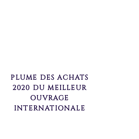
Hugues Poissonnier & Gustavo
Pierangelini
Remise du Trophée par :
Raphaël Bellière
, membre de l'ADRA,
Directeur Général Adjoint MEOTEC
Sylvie Noël
, présidente ADRA
& Directrice des Achats COVEA
PLUME DES ACHATS
2020 DU MEILLEUR
OUVRAGE
INTERNATIONALE